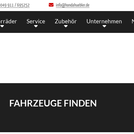
049 911 / 695252
info@hondahuebler.de
rräder
Service
Zubehör
Unternehmen
FAHRZEUGE FINDEN