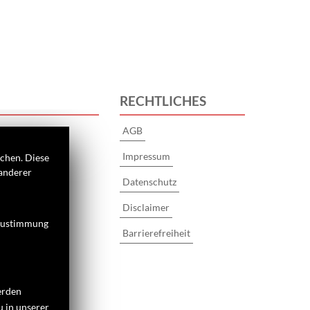
S
RECHTLICHES
AGB
Impressum
ichen. Diese
 anderer
Datenschutz
Disclaimer
 Zustimmung
Barrierefreiheit
erden
u in unserer