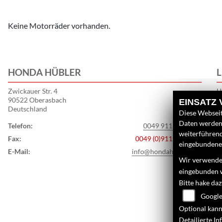
Keine Motorräder vorhanden.
HONDA HÜBLER
L
Zwickauer Str. 4
U
90522 Oberasbach
EINSATZ
N
Deutschland
Diese Webseit
G
Daten werden 
Telefon:
0049 911 / 695252
S
weiterführen
Fax:
0049 (0)911 / 698238
eingebundenen
E-Mail:
info@hondahuebler.de
Wir verwenden
eingebunden 
Bitte hake da
Google
Optional kann
Detailierte I