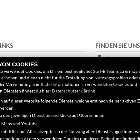
INKS
FINDEN SIE UN
nternehmen
Google Maps
 VON COOKIES
eufahrzeuge
e verwendet Cookies, um Dir ein bestmögliches Surf-Erlebnis zu ermögl
ebrauchtfahrzeuge
erhoben und dienen nicht für die Erstellung von Nutzungsprofilen oder
ervice
der Verwendung. Sämtliche Informationen zu verwendeten Cookies und
 Diensten findest du hier:
Datenschutzerklärung
 auf dieser Website folgende Dienste, welche erst nach deiner aktiven
werden.
zu den jeweiligen Dienst an und klicke auf Übernehmen:
 Maps und Youtube
 mit Klick auf Alles akzeptieren der Nutzung aller Dienste zugestimmt w
nformationen zu den verwendeten Cookies und deren Bedeutung findest d