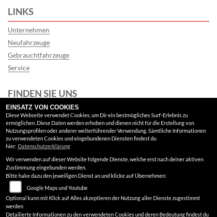
LINKS
Unternehmen
Neufahrzeuge
Gebrauchtfahrzeuge
Service
FINDEN SIE UNS
EINSATZ VON COOKIES
Google Maps
Diese Webseite verwendet Cookies, um Dir ein bestmögliches Surf-Erlebnis zu
ermöglichen. Diese Daten werden erhoben und dienen nicht für die Erstellung von
Nutzungsprofilen oder anderer weiterführender Verwendung. Sämtliche Informationen
RECHTLICHES
zu verwendeten Cookies und eingebundenen Diensten findest du
hier:
Datenschutzerklärung
Wir verwenden auf dieser Website folgende Dienste, welche erst nach deiner aktiven
AGB
Zustimmung eingebunden werden.
Bitte hake dazu den jeweiligen Dienst an und klicke auf Übernehmen:
Impressum
Google Maps und Youtube
Datenschutz
Optional kann mit Klick auf Alles akzeptieren der Nutzung aller Dienste zugestimmt
werden
Disclaimer
Detailierte Informationen zu den verwendeten Cookies und deren Bedeutung findest du